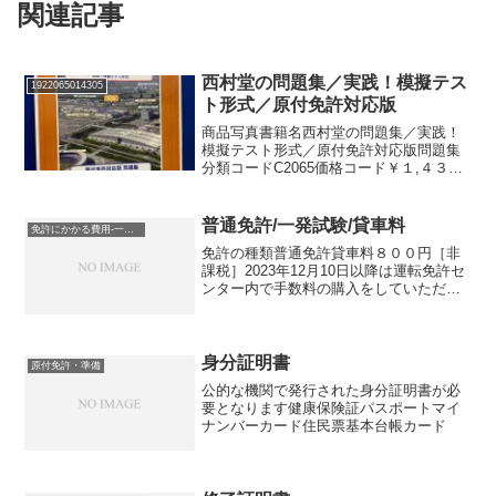
関連記事
西村堂の問題集／実践！模擬テス
1922065014305
ト形式／原付免許対応版
商品写真書籍名西村堂の問題集／実践！
模擬テスト形式／原付免許対応版問題集
分類コードC2065価格コード￥１,４３
０ EISBNコード978-4-9912148-1-
397849912148131922065014305GDIN458
0755...
普通免許/一発試験/貸車料
免許にかかる費用-一発試験-普通免許
免許の種類普通免許貸車料８００円［非
課税］2023年12月10日以降は運転免許セ
ンター内で手数料の購入をしていただき
ます【関連サイト】千葉県警｜キャッシ
ュレス決済
身分証明書
原付免許・準備
公的な機関で発行された身分証明書が必
要となります健康保険証パスポートマイ
ナンバーカード住民票基本台帳カード