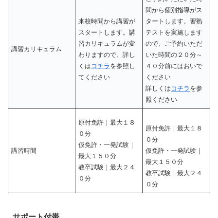
間から個別指導がス
来校時間から講習が
タートします。習熟
スタートします。講
テストを実施します
習カリキュラムが変
ので、ご予約いただ
講習カリキュラム
わりますので、詳し
いた時間の２０分～
くは
コチラ
を参照し
４０分前にはおいで
てください
ください
詳しくは
コチラ
を参
照ください
原付免許｜最大１８
原付免許｜最大１８
０分
０分
仮免許・一発試験｜
講習時間
仮免許・一発試験｜
最大１５０分
最大１５０分
教卒試験｜最大２４
教卒試験｜最大２４
０分
０分
サポート付帯