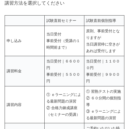
講習方法を選択してください
試験直前セミナー
試験直前個別指導
原則、事前受付とな
当日受付
りますが
申し込み
事前受付（受講の１
当日講習枠に空きが
時間前まで）
あれば受付します
当日受付｜６６００
当日受付｜１１００
円
０円
講習料金
事前受付｜５５００
事前受付｜９９００
円
円
① 習熟テストの実施
① ｅラーニングによ
② ６０分間の個別指
る最新問題の演習
講習内容
導
② 合格力錬成講座
③ ｅラーニングによ
（セミナーの受講）
る最新問題の演習
ご予約いただいた時