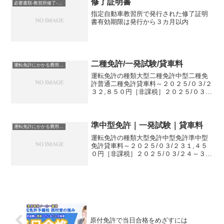
修了証明書
必要書類-教習所修了-仮免許
指定自動車教習所で発行された修了証明
書有効期限は発行から３カ月以内
二種免許/一発試験/貸車料
運転免許にかかる費用-一発試験－二種免許
運転免許の種類大型二種免許中型二種免
許普通二種免許貸車料～２０２５/０３/２
３２,８５０円［非課税］２０２５/０３/
２４～２,９５０円［非課税］2023年12月
10日以降は運転免許センター内で手数料
の購入をしていただきます【関連サイ
ト】千葉...
準中型免許｜一発試験｜貸車料
運転免許にかかる費用-一発試験-準中型免許
運転免許の種類大型免許中型免許準中型
免許貸車料～２０２５/０３/２３１,４５
０円［非課税］２０２５/０３/２４～３,
０００円［非課税］2023年12月10日以降
は運転免許センター内で手数料の購入を
していただきます【関連サイト】千葉県
警｜キャ...
原付免許で当日合格をめざすには