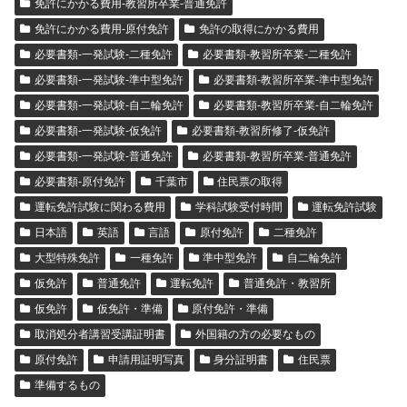
免許にかかる費用-教習所卒業-普通免許
免許にかかる費用-原付免許
免許の取得にかかる費用
必要書類-一発試験-二種免許
必要書類-教習所卒業-二種免許
必要書類-一発試験-準中型免許
必要書類-教習所卒業-準中型免許
必要書類-一発試験-自二輪免許
必要書類-教習所卒業-自二輪免許
必要書類-一発試験-仮免許
必要書類-教習所修了-仮免許
必要書類-一発試験-普通免許
必要書類-教習所卒業-普通免許
必要書類-原付免許
千葉市
住民票の取得
運転免許試験に関わる費用
学科試験受付時間
運転免許試験
日本語
英語
言語
原付免許
二種免許
大型特殊免許
一種免許
準中型免許
自二輪免許
仮免許
普通免許
運転免許
普通免許・教習所
仮免許
仮免許・準備
原付免許・準備
取消処分者講習受講証明書
外国籍の方の必要なもの
原付免許
申請用証明写真
身分証明書
住民票
準備するもの