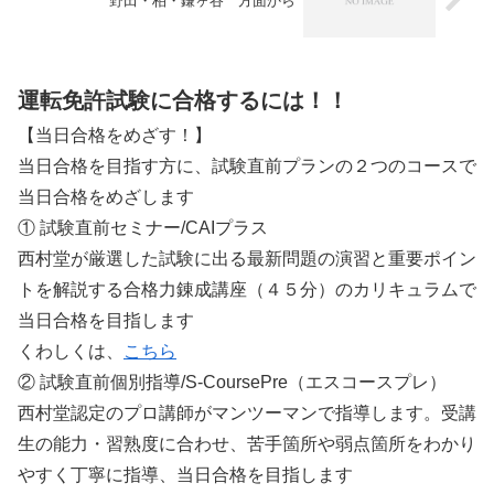
野田・柏・鎌ヶ谷 方面から
運転免許試験に合格するには！！
【当日合格をめざす！】
当日合格を目指す方に、試験直前プランの２つのコースで
当日合格をめざします
① 試験直前セミナー/CAIプラス
西村堂が厳選した試験に出る最新問題の演習と重要ポイン
トを解説する合格力錬成講座（４５分）のカリキュラムで
当日合格を目指します
くわしくは、
こちら
② 試験直前個別指導/S-CoursePre（エスコースプレ）
西村堂認定のプロ講師がマンツーマンで指導します。受講
生の能力・習熟度に合わせ、苦手箇所や弱点箇所をわかり
やすく丁寧に指導、当日合格を目指します