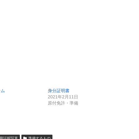
テム
身分証明書
2021年2月11日
原付免許・準備
用証明写真
準備するもの