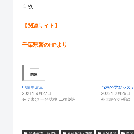
１枚
【関連サイト】
千葉県警のHPより
関連
申請用写真
当校の学習シス
2021年9月27日
2023年2月26日
必要書類-一発試験-二種免許
外国語での受験
普通免許・教習所
原付免許・準備
原付免許
申請