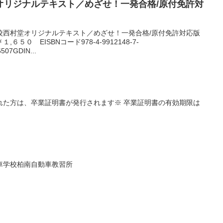
オリジナルテキスト／めざせ！一発合格/原付免許対
校西村堂オリジナルテキスト／めざせ！一発合格/原付免許対応版
６５０ EISBNコード978-4-9912148-7-
507GDIN...
れた方は、卒業証明書が発行されます※ 卒業証明書の有効期限は
車学校柏南自動車教習所