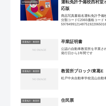
運転免許予備校西村堂
9784991214875
応版
商品写真書籍名運転免許予備
分類コードC2065価格コード￥１,
597849912148751922065016
卒業証明書
普通免許・教習所
公認の自動車教習所を卒業さ
発行日から1年間です
教習所ブロック/東葛E
普通免許・教習所
松戸中央自動車学校流山自動
住民票
普通免許・教習所