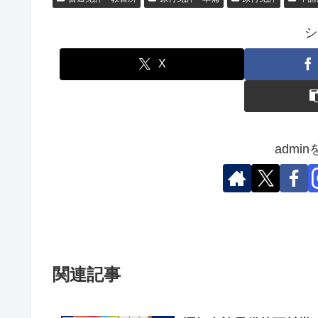
シ
X
admi
関連記事