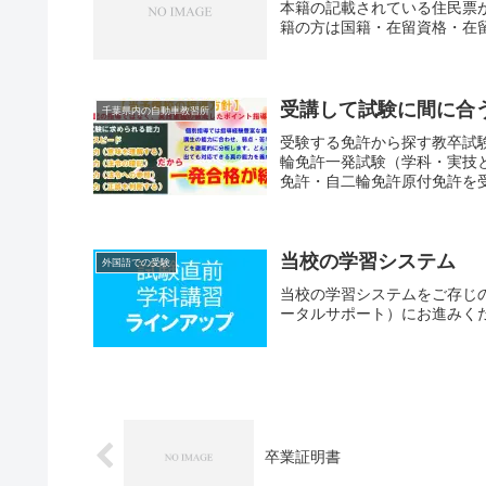
本籍の記載されている住民票
籍の方は国籍・在留資格・在
受講して試験に間に合
千葉県内の自動車教習所
受験する免許から探す教卒試
輪免許一発試験（学科・実技
免許・自二輪免許原付免許を受
当校の学習システム
外国語での受験
当校の学習システムをご存じの
ータルサポート）にお進みく
卒業証明書