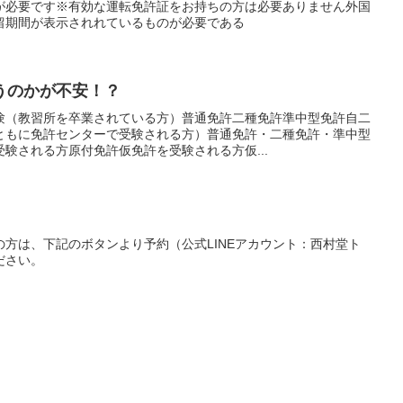
が必要です※有効な運転免許証をお持ちの方は必要ありません外国
留期間が表示されれているものが必要である
うのかが不安！？
験（教習所を卒業されている方）普通免許二種免許準中型免許自二
ともに免許センターで受験される方）普通免許・二種免許・準中型
験される方原付免許仮免許を受験される方仮...
方は、下記のボタンより予約（公式LINEアカウント：西村堂ト
ださい。