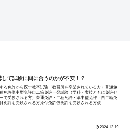
講して試験に間に合うのかが不安！？
する免許から探す教卒試験（教習所を卒業されている方）普通免
種免許準中型免許自二輪免許一発試験（学科・実技ともに免許セ
ーで受験される方）普通免許・二種免許・準中型免許・自二輪免
付免許を受験される方原付免許仮免許を受験される方仮...
2024.12.19