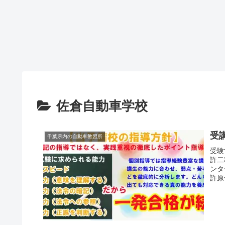
佐倉自動車学校
受
千葉県内の自動車教習所
受験
許二
ンタ
許原